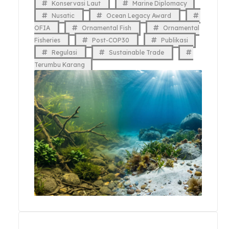
Konservasi Laut
Marine Diplomacy
Nusatic
Ocean Legacy Award
OFIA
Ornamental Fish
Ornamental
Fisheries
Post-COP30
Publikasi
Regulasi
Sustainable Trade
Terumbu Karang