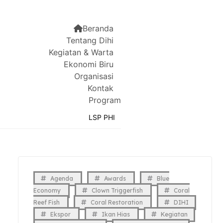
Beranda
Tentang Dihi
Kegiatan & Warta
Ekonomi Biru
Organisasi
Kontak
Program
LSP PHI
Agenda
Awards
Blue
Economy
Clown Triggerfish
Coral
Reef Fish
Coral Restoration
DIHI
Ekspor
Ikan Hias
Kegiatan