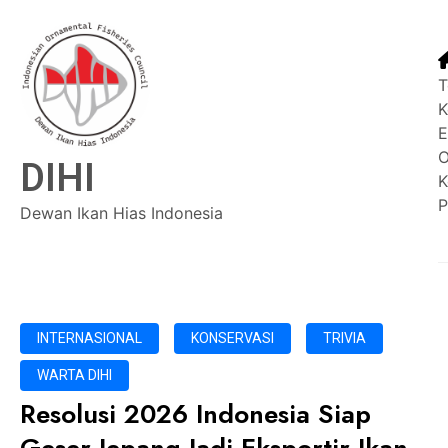
T
K
E
O
DIHI
K
P
Dewan Ikan Hias Indonesia
INTERNASIONAL
KONSERVASI
TRIVIA
WARTA DIHI
Resolusi 2026 Indonesia Siap