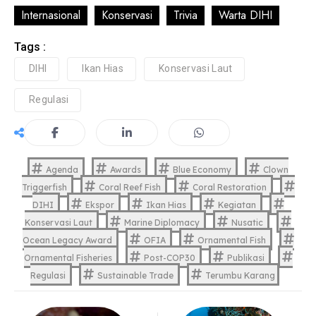
Internasional
Konservasi
Trivia
Warta DIHI
Tags :
DIHI
Ikan Hias
Konservasi Laut
Regulasi
Agenda
Awards
Blue Economy
Clown
Triggerfish
Coral Reef Fish
Coral Restoration
DIHI
Ekspor
Ikan Hias
Kegiatan
Konservasi Laut
Marine Diplomacy
Nusatic
Ocean Legacy Award
OFIA
Ornamental Fish
Ornamental Fisheries
Post-COP30
Publikasi
Regulasi
Sustainable Trade
Terumbu Karang