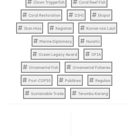
Clown Triggerfish
Coral Reef Fish
Coral Restoration
DIHI
Ekspor
Ikan Hias
Kegiatan
Konservasi Laut
Marine Diplomacy
Nusatic
Ocean Legacy Award
OFIA
Ornamental Fish
Ornamental Fisheries
Post-COP30
Publikasi
Regulasi
Sustainable Trade
Terumbu Karang