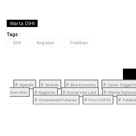
Warta DIHI
Tags :
DIHI
Kegiatan
Publikasi
Agenda
Awards
Blue Economy
Clown Triggerfi
Ikan Hias
Kegiatan
Konservasi Laut
Marine Diplom
Ornamental Fisheries
Post-COP30
Publika