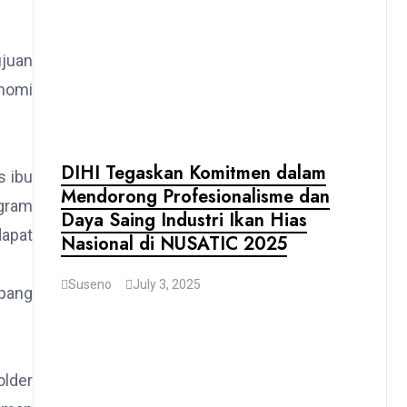
ujuan
onomi
DIHI Tegaskan Komitmen dalam
s ibu
Mendorong Profesionalisme dan
gram
Daya Saing Industri Ikan Hias
dapat
Nasional di NUSATIC 2025
Suseno
July 3, 2025
opang
older