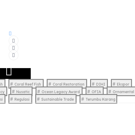
sh
Coral Reef Fish
Coral Restoration
DIHI
Ekspor
acy
Nusatic
Ocean Legacy Award
OFIA
Ornamental 
si
Regulasi
Sustainable Trade
Terumbu Karang