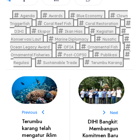
Agenda
Awards
Blue Economy
Clown
Triggerfish
Coral Reef Fish
Coral Restoration
DIHI
Ekspor
Ikan Hias
Kegiatan
Konservasi Laut
Marine Diplomacy
Nusatic
Ocean Legacy Award
OFIA
Ornamental Fish
Ornamental Fisheries
Post-COP30
Publikasi
Regulasi
Sustainable Trade
Terumbu Karang
Previous
Next
Terumbu
DIHI Bangkit:
karang telah
Membangun
mengatur iklim
Komitmen Baru